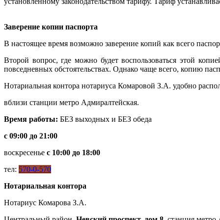
установленному законодательством тарифу. Тариф устанавливае
Заверение копии паспорта
В настоящее время возможно заверение копий как всего паспор
Второй вопрос, где можно будет воспользоваться этой копие
повседневных обстоятельствах. Однако чаще всего, копию пас
Нотариальная контора нотариуса Комаровой З.А. удобно распо
вблизи станции метро Адмиралтейская.
Время работы:
БЕЗ выходных и БЕЗ обеда
с 09:00 до 21:00
воскресенье
с 10:00 до 18:00
тел:
570-0-570
Нотариальная контора
Нотариус Комарова З.А.
Центральный район,
Невский проспект, дом 8
, станция метро