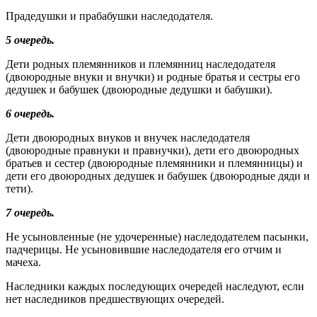
Прадедушки и прабабушки наследодателя.
5 очередь.
Дети родных племянников и племянниц наследодателя
(двоюрод­ные внуки и внучки) и родные братья и сестры его
дедушек и ба­бушек (двоюродные дедушки и бабушки).
6 очередь.
Дети двоюродных внуков и внучек наследодателя
(двоюродные правнуки и правнучки), дети его двоюродных
братьев и сестер (двоюродные племянники и племянницы) и
дети его двоюродных дедушек и бабушек (двоюродные дяди и
тети).
7 очередь.
Не усыновленные (не удочеренные) наследодателем пасынки,
падчерицы. Не усыновившие наследодателя его отчим и
мачеха.
Наследники каждых последующих очередей наследуют, если
нет наследников предшествующих очередей.