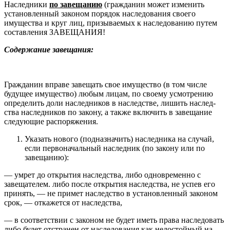
Наследники
по завещанию
(гражданин может изменить
установленный законом порядок наследования своего
имущества и круг лиц, призываемых к наследованию путем
составления ЗАВЕЩАНИЯ!
Содержание завещания:
Гражданин вправе завещать свое имуще­ство (в том числе
будущее имущество) любым лицам, по своему усмотрению
определить доли наследников в наследстве, лишить наслед­
ства наследников по закону, а также включить в завещание
следующие распоряжения.
Указать нового (подназначить) наследника на случай,
если первоначальный наследник (по закону или по
завещанию):
— умрет до открытия наследства, либо одновременно с
завеща­телем. либо после открытия наследства, не успев его
принять, — не примет наследство в установленный законом
срок, — откажется от наследства,
— в соответствии с законом не будет иметь права наследовать
либо будет отстранен от наследования как недостойный на­