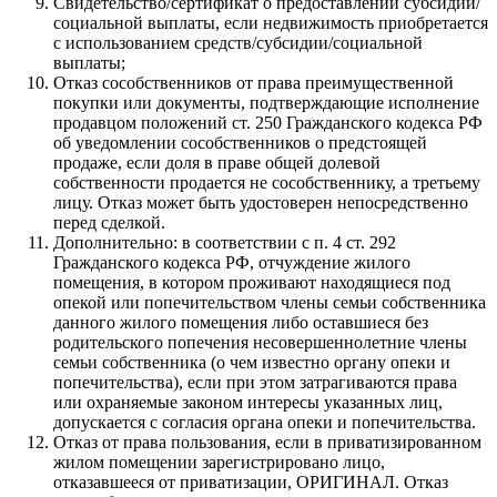
Свидетельство/сертификат о предоставлении субсидии/
социальной выплаты, если недвижимость приобретается
с использованием средств/субсидии/социальной
выплаты;
Отказ сособственников от права преимущественной
покупки или документы, подтверждающие исполнение
продавцом положений ст. 250 Гражданского кодекса РФ
об уведомлении сособственников о предстоящей
продаже, если доля в праве общей долевой
собственности продается не сособственнику, а третьему
лицу. Отказ может быть удостоверен непосредственно
перед сделкой.
Дополнительно: в соответствии с п. 4 ст. 292
Гражданского кодекса РФ, отчуждение жилого
помещения, в котором проживают находящиеся под
опекой или попечительством члены семьи собственника
данного жилого помещения либо оставшиеся без
родительского попечения несовершеннолетние члены
семьи собственника (о чем известно органу опеки и
попечительства), если при этом затрагиваются права
или охраняемые законом интересы указанных лиц,
допускается с согласия органа опеки и попечительства.
Отказ от права пользования, если в приватизированном
жилом помещении зарегистрировано лицо,
отказавшееся от приватизации, ОРИГИНАЛ. Отказ